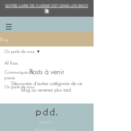
NOTRE LIVRE DE CUISINE EST DANS LES BACS
🚀
Blog
On parle de nous
All Posts
Posts à venir
Communiqués de
presse
Découvrez d'autres catégories de ce
On parle de nous
blog ou revenez plus tard.
CARTE
RÉSERVER